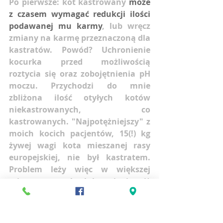
Po pierwsze: kot kastrowany 
może 
z czasem wymagać redukcji ilości 
podawanej mu karmy
, lub wręcz 
zmiany na karmę przeznaczoną dla 
kastratów. Powód? Uchronienie 
kocurka przed możliwością 
roztycia się oraz zobojętnienia pH 
moczu. Przychodzi do mnie 
zbliżona ilość otyłych kotów 
niekastrowanych, co 
kastrowanych. "Najpotężniejszy" z 
moich kocich pacjentów, 15(!) kg 
żywej wagi kota mieszanej rasy 
europejskiej, nie był kastratem. 
Problem leży więc w większej 
mierze w nawykach karmienia, niż 
w kastracji jako takiej. Niemniej, 
czuję się w obowiązku o takiej 
możliwej konsekwencji wspomnieć 