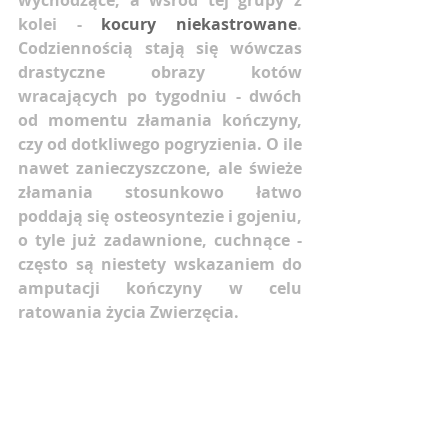
wychodzące, a wśród tej grupy z 
kolei - 
kocury niekastrowane
. 
Codziennością stają się wówczas 
drastyczne obrazy kotów 
wracających po tygodniu - dwóch 
od momentu złamania kończyny, 
czy od dotkliwego pogryzienia. O ile 
nawet zanieczyszczone, ale świeże 
złamania stosunkowo łatwo 
poddają się osteosyntezie i gojeniu, 
o tyle już zadawnione, cuchnące - 
często są niestety wskazaniem do 
amputacji kończyny w celu 
ratowania życia Zwierzęcia. 