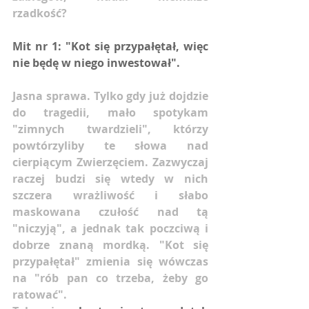
rzadkość?
Mit nr 1: "Kot się przypałętał, więc 
nie będę w niego inwestował".
Jasna sprawa. Tylko gdy już dojdzie 
do tragedii, mało spotykam 
"zimnych twardzieli", którzy 
powtórzyliby te słowa nad 
cierpiącym Zwierzęciem. Zazwyczaj 
raczej budzi się wtedy w nich 
szczera wrażliwość i słabo 
maskowana czułość nad tą 
"niczyją", a jednak tak poczciwą i 
dobrze znaną mordką. "Kot się 
przypałętał" zmienia się wówczas 
na "rób pan co trzeba, żeby go 
ratować".