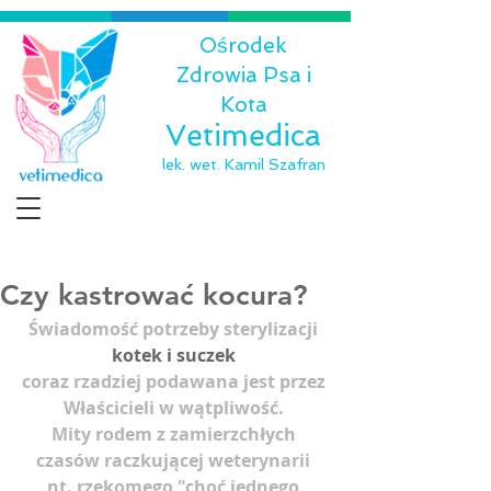
Ośrodek
Zdrowia Psa i
Kota
Vetimedica
lek. wet. Kamil Szafran
Czy kastrować kocura?
Świadomość potrzeby sterylizacji 
kotek i suczek
coraz rzadziej podawana jest przez 
Właścicieli w wątpliwość. 
Mity rodem z zamierzchłych 
czasów raczkującej weterynarii 
nt. rzekomego "choć jednego 