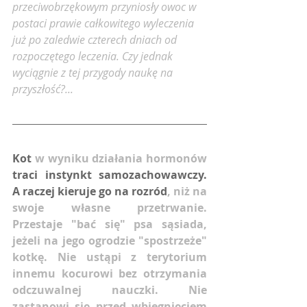
przeciwobrzękowym przyniosły owoc w 
postaci prawie całkowitego wyleczenia 
już po zaledwie czterech dniach od 
rozpoczętego leczenia. Czy jednak 
wyciągnie z tej przygody naukę na 
przyszłość?...
Kot 
w wyniku działania hormonów
traci instynkt samozachowawczy. 
A raczej kieruje go na rozród
, niż na 
swoje własne przetrwanie. 
Przestaje "bać się" psa sąsiada, 
jeżeli na jego ogrodzie "spostrzeże" 
kotkę. Nie ustąpi z terytorium 
innemu kocurowi bez otrzymania 
odczuwalnej nauczki. Nie 
zastanowi się przed wbiegnięciem 