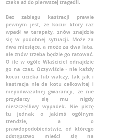
czeka aż do pierwszej tragedii. 
Bez zabiegu kastracji prawie 
pewnym jest, że kocur który raz 
wpadł w tarapaty, znów znajdzie 
się w podobnej sytuacji. Może za 
dwa miesiące, a może za dwa lata, 
ale znów trzeba będzie go ratować. 
O ile w ogóle Właściciel odnajdzie 
go na czas. Oczywiście - nie każdy 
kocur ucieka lub walczy, tak jak i 
kastracja nie da kotu całkowitej i 
niepodważalnej gwarancji, że nie 
przydarzy się mu nigdy 
nieszczęśliwy wypadek. Nie piszę 
tu jednak o jakimś ogólnym 
trendzie, a o 
prawdopodobieństwie, od którego 
odstępstwo mieści się na 