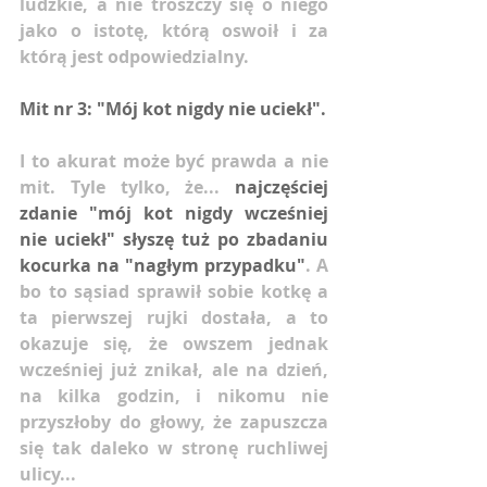
ludzkie, a nie troszczy się o niego 
jako o istotę, którą oswoił i za 
którą jest odpowiedzialny.
Mit nr 3: "Mój kot nigdy nie uciekł".
I to akurat może być prawda a nie 
mit. Tyle tylko, że... 
najczęściej 
zdanie "mój kot nigdy wcześniej 
nie uciekł" słyszę tuż po zbadaniu 
kocurka na "nagłym przypadku"
. A 
bo to sąsiad sprawił sobie kotkę a 
ta pierwszej rujki dostała, a to 
okazuje się, że owszem jednak 
wcześniej już znikał, ale na dzień, 
na kilka godzin, i nikomu nie 
przyszłoby do głowy, że zapuszcza 
się tak daleko w stronę ruchliwej 
ulicy...